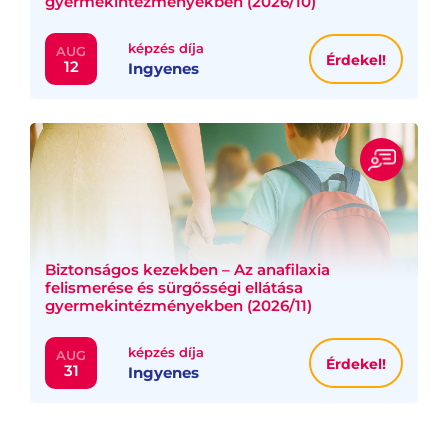
gyermekintézményekben (2026/10)
képzés díja
AUG
Érdekel!
12
Ingyenes
Biztonságos kezekben – Az anafilaxia
felismerése és sürgősségi ellátása
gyermekintézményekben (2026/11)
képzés díja
AUG
Érdekel!
31
Ingyenes