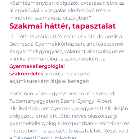
közintézményben dolgozók oktatása illetve az
allergológiai kivizsgálás elérhetővé tétele
Szakmai háttér, tapasztalat
Dr. Tóth Viktória 2024 márciusa óta dolgozik a
Bethesda Gyermekkórházban, ahol csecsemő-
és gyermekgyógyász, valamint allergológus és
klinikai immunológus szakorvosként, a
Gyermekallergológiai
szakrendelés
ambulanciavezető
adjunktusaként látja el betegeit.
Korábban közel egy évtizeden át a Szegedi
Tudományegyetem Szent-Györgyi Albert
Klinikai Központ Gyermekgyógyászati Klinikáján
dolgozott, emellett több neves olaszországi
gyermekallergológiai központban – Rómában és
Firenzében – is szerzett tapasztalatot. Részt vett
a Dél-pesti Centrumkórház