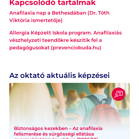
Kapcsolódó tartalmak
Anafilaxia nap a Bethesdában (Dr. Tóth
Viktória ismertetője)
Allergia Képzett Iskola program. Anafilaxiás
vészhelyzeti teendőkre készítik fel a
pedagógusokat (prevenciobuda.hu)
Az oktató aktuális képzései
Biztonságos kezekben – Az anafilaxia
felismerése és sürgősségi ellátása