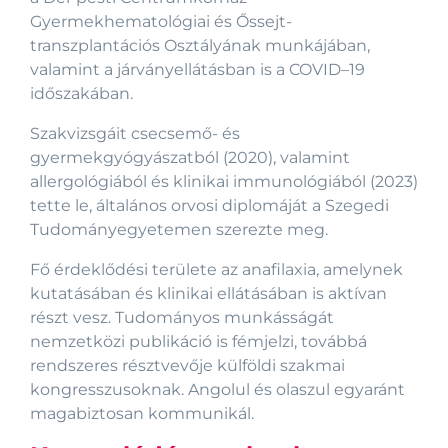
Gyermekhematológiai és Őssejt-
transzplantációs Osztályának munkájában,
valamint a járványellátásban is a COVID–19
időszakában.
Szakvizsgáit csecsemő- és
gyermekgyógyászatból (2020), valamint
allergológiából és klinikai immunológiából (2023)
tette le, általános orvosi diplomáját a Szegedi
Tudományegyetemen szerezte meg.
Fő érdeklődési területe az anafilaxia, amelynek
kutatásában és klinikai ellátásában is aktívan
részt vesz. Tudományos munkásságát
nemzetközi publikáció is fémjelzi, továbbá
rendszeres résztvevője külföldi szakmai
kongresszusoknak. Angolul és olaszul egyaránt
magabiztosan kommunikál.