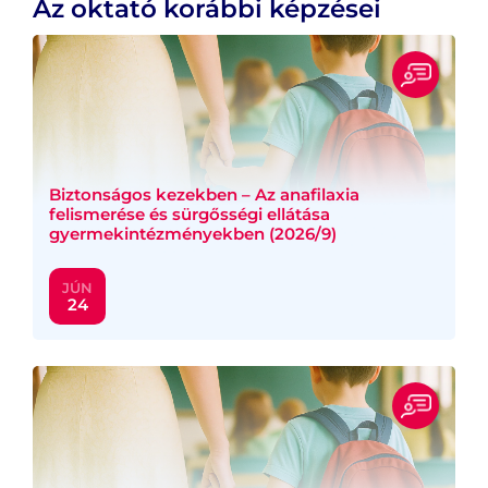
Az oktató korábbi képzései
Biztonságos kezekben – Az anafilaxia
felismerése és sürgősségi ellátása
gyermekintézményekben (2026/9)
JÚN
24