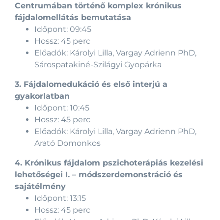
Centrumában történő komplex krónikus
fájdalomellátás bemutatása
Időpont: 09:45
Hossz: 45 perc
Előadók: Károlyi Lilla, Vargay Adrienn PhD,
Sárospatakiné-Szilágyi Gyopárka
3. Fájdalomedukáció és első interjú a
gyakorlatban
Időpont: 10:45
Hossz: 45 perc
Előadók: Károlyi Lilla, Vargay Adrienn PhD,
Arató Domonkos
4. Krónikus fájdalom pszichoterápiás kezelési
lehetőségei I. – módszerdemonstráció és
sajátélmény
Időpont: 13:15
Hossz: 45 perc