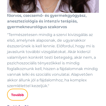
főorvos, csecsemő- és gyermekgyógyász,
aneszteziológia és intenzív terápiás,
gyermekneurológus szakorvos
"Természetesen mindig a szervi kivizsgálás az
első, amelynek alaposnak, de ugyanakkor
észszerűnek is kell lennie. Előfordul, hogy mi is
javaslunk további vizsgálatokat. Akár kiderül
valamilyen konkrét testi betegség, akár nem, a
pszichoszociális tényezőkkel is mindig
foglalkoznunk kell, hiszen a fájdalomnak mindig
vannak lelki és szociális vonulatai. Alapvetően
akkor állunk jól a fájdalomhoz, ha komplex
szemlélettel kezeljük."
Tovább