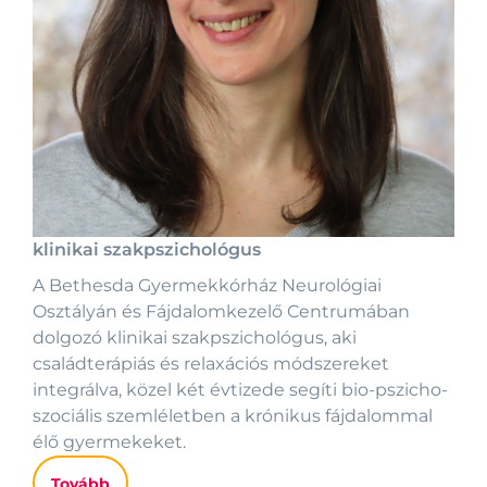
klinikai szakpszichológus
A Bethesda Gyermekkórház Neurológiai
Osztályán és Fájdalomkezelő Centrumában
dolgozó klinikai szakpszichológus, aki
családterápiás és relaxációs módszereket
integrálva, közel két évtizede segíti bio-pszicho-
szociális szemléletben a krónikus fájdalommal
élő gyermekeket.
Tovább