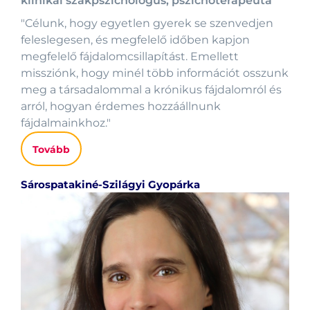
klinikai szakpszichológus, pszichoterapeuta
"Célunk, hogy egyetlen gyerek se szenvedjen
feleslegesen, és megfelelő időben kapjon
megfelelő fájdalomcsillapítást. Emellett
missziónk, hogy minél több információt osszunk
meg a társadalommal a krónikus fájdalomról és
arról, hogyan érdemes hozzáállnunk
fájdalmainkhoz."
Tovább
Sárospatakiné-Szilágyi Gyopárka