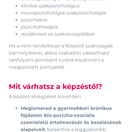
klinikai szakpszichológus
neuropszichológiai szakpszichológia
pszichiátria
pszichotherápia
rezidensek és szakorvosjelöltek
Ha a nem rendelkezel a felsorolt szakvizsgák
bármelyikével, akkor szabadon választható
tanfolyami pontként tudod elszámolni a
megszerzett pontjaidat.
Mit várhatsz a képzéstől?
A képzés elvégzését követően:
Megismered a gyermekkori krónikus
fájdalom bio-pszicho-szociális
szemléletű értelmezését és kezelésének
alapelveit
, beleértve a leggyakoribb