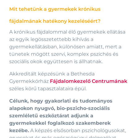
Mit tehetünk a gyermekek krónikus
fájdalmának hatékony kezeléséért?
A krónikus fájdalommal élő gyermekek ellátása
az egyik legösszetettebb kihívás a
gyermekellátásban, különösen amiatt, mert a
tünetek mögött szervi, komplex pszichés és
szociális okok együttesen is állhatnak.
Akkreditált képzésünk a Bethesda
Gyermekkórház
Fájdalomkezelő Centrumának
széles körű tapasztalataira épül.
Célunk, hogy gyakorlati és tudományos
alapokon nyugvó, bio-pszicho-szociális
szemléletű eszköztárat adjunk a
gyermekekkel foglalkozó szakemberek
kezébe.
A képzés elsősorban pszichológusokat,
orvosokat és más egészségügyi dolgozókat