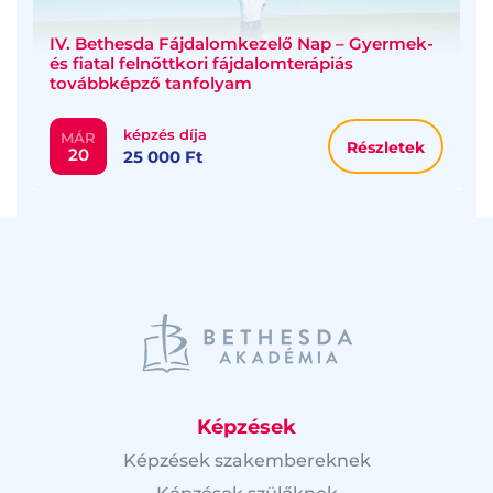
IV. Bethesda Fájdalomkezelő Nap – Gyermek-
és fiatal felnőttkori fájdalomterápiás
továbbképző tanfolyam
képzés díja
MÁR
Részletek
20
25 000 Ft
Képzések
Képzések szakembereknek