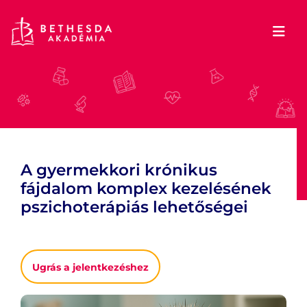
A gyermekkori krónikus
fájdalom komplex kezelésének
pszichoterápiás lehetőségei
Ugrás a jelentkezéshez