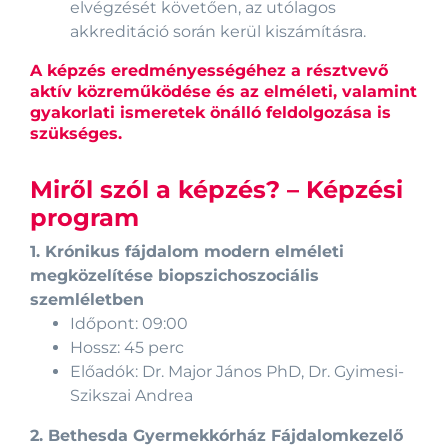
elvégzését követően, az utólagos
akkreditáció során kerül kiszámításra.
A képzés eredményességéhez a résztvevő
aktív közreműködése és az elméleti, valamint
gyakorlati ismeretek önálló feldolgozása is
szükséges.
Miről szól a képzés? – Képzési
program
1. Krónikus fájdalom modern elméleti
megközelítése biopszichoszociális
szemléletben
Időpont: 09:00
Hossz: 45 perc
Előadók: Dr. Major János PhD, Dr. Gyimesi-
Szikszai Andrea
2. Bethesda Gyermekkórház Fájdalomkezelő