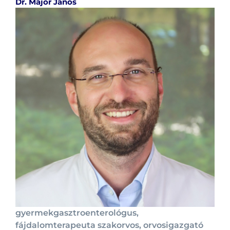
Dr. Major János
gyermekgasztroenterológus,
fájdalomterapeuta szakorvos, orvosigazgató