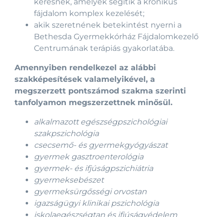
keresnek, amelyek segítik a krónikus
fájdalom komplex kezelését;
akik szeretnének betekintést nyerni a
Bethesda Gyermekkórház Fájdalomkezelő
Centrumának terápiás gyakorlatába.
Amennyiben rendelkezel az alábbi
szakképesítések valamelyikével, a
megszerzett pontszámod szakma szerinti
tanfolyamon megszerzettnek minősül.
alkalmazott egészségpszichológiai
szakpszichológia
csecsemő- és gyermekgyógyászat
gyermek gasztroenterológia
gyermek- és ifjúságpszichiátria
gyermeksebészet
gyermeksürgősségi orvostan
igazságügyi klinikai pszichológia
iskolaegészségtan és ifjúságvédelem