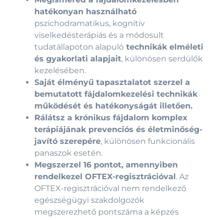
hatékonyan használható
pszichodramatikus, kognitív
viselkedésterápiás és a módosult
tudatállapoton alapuló
technikák elméleti
és gyakorlati alapjait
, különösen serdülők
kezelésében.
Saját élményű tapasztalatot szerzel a
bemutatott fájdalomkezelési technikák
működését és hatékonyságát illetően.
Rálátsz a krónikus fájdalom komplex
terápiájának prevenciós és életminőség-
javító szerepére
, különösen funkcionális
panaszok esetén.
Megszerzel 16 pontot, amennyiben
rendelkezel OFTEX-regisztrációval
. Az
OFTEX-regisztrációval nem rendelkező
egészségügyi szakdolgozók
megszerezhető pontszáma a képzés