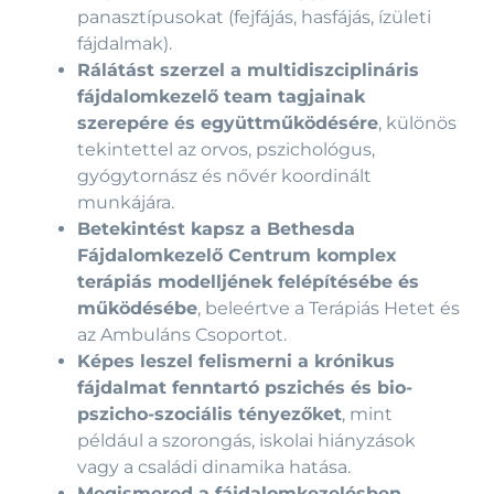
panasztípusokat (fejfájás, hasfájás, ízületi
fájdalmak).
Rálátást szerzel a multidiszciplináris
fájdalomkezelő team tagjainak
szerepére és együttműködésére
, különös
tekintettel az orvos, pszichológus,
gyógytornász és nővér koordinált
munkájára.
Betekintést kapsz a Bethesda
Fájdalomkezelő Centrum komplex
terápiás modelljének felépítésébe és
működésébe
, beleértve a Terápiás Hetet és
az Ambuláns Csoportot.
Képes leszel felismerni a krónikus
fájdalmat fenntartó pszichés és bio-
pszicho-szociális tényezőket
, mint
például a szorongás, iskolai hiányzások
vagy a családi dinamika hatása.
Megismered a fájdalomkezelésben