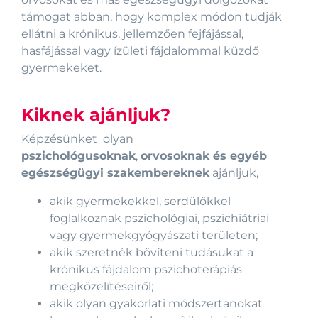
támogat abban, hogy komplex módon tudják
ellátni a krónikus, jellemzően fejfájással,
hasfájással vagy ízületi fájdalommal küzdő
gyermekeket.
Kiknek ajánljuk?
Képzésünket olyan
pszichológusoknak
,
orvosoknak és egyéb
egészségügyi szakembereknek
ajánljuk,
akik gyermekekkel, serdülőkkel
foglalkoznak pszichológiai, pszichiátriai
vagy gyermekgyógyászati területen;
akik szeretnék bővíteni tudásukat a
krónikus fájdalom pszichoterápiás
megközelítéseiről;
akik olyan gyakorlati módszertanokat