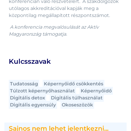
konferencián való részvételért. A szakdolgozók
utólagos akkreditációval kapják meg a
központilag megállapított részpontszámot.
A konferencia megvalósulását az Aktív
Magyarország támogatja.
Kulcsszavak
Tudatosság
Képernyőidő csökkentés
Túlzott képernyőhasználat
Képernyőidő
Digitális detox
Digitális túlhasználat
Digitális egyensúly
Okoseszözök
Sajnos nem lehet jelentkezni...