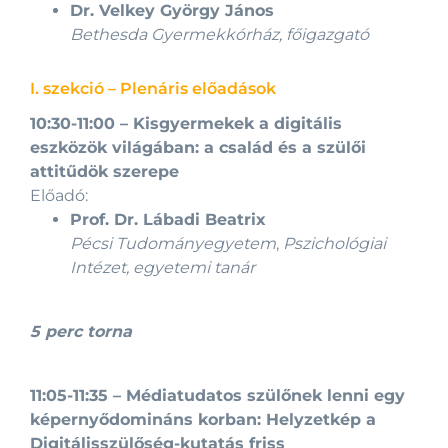
Dr. Velkey György János
Bethesda Gyermekkórház, főigazgató
I. szekció – Plenáris előadások
10:30-11:00
–
Kisgyermekek a digitális
eszközök világában: a család és a szülői
attitűdök szerepe
Előadó:
Prof. Dr. Lábadi Beatrix
Pécsi Tudományegyetem
,
Pszichológiai
Intézet, egyetemi tanár
5 perc torna
11:05-11:35
–
Médiatudatos szülőnek lenni egy
képernyődomináns korban: Helyzetkép a
Digitálisszülőség-kutatás friss