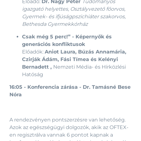
Előadó:
Dr. Nagy Péter
Tudományos
igazgató helyettes, Osztályvezető főorvos,
Gyermek- és ifjúságpszichiáter szakorvos,
Bethesda Gyermekkórház
Csak még 5 perc!” - Képernyők és
generációs konfliktusok
Előadók:
Aniot Laura, Búzás Annamária,
Czirják Ádám, Fási Tímea és Kelényi
Bernadett ,
Nemzeti Média- és Hírközlési
Hatóság
16:05 - Konferencia zárása - Dr. Tamásné Bese
Nóra
A rendezvényen pontszerzésre van lehetőség.
Azok az egészségügyi dolgozók, akik az OFTEX-
en regisztrálva vannak 6 pontot kapnak a