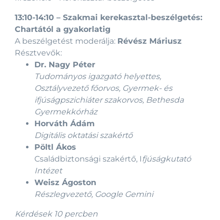
13:10-14:10
–
Szakmai kerekasztal-beszélgetés:
Chartától a gyakorlatig
A beszélgetést moderálja:
Révész Máriusz
Résztvevők:
Dr. Nagy Péter
Tudományos igazgató helyettes,
Osztályvezető főorvos, Gyermek- és
ifjúságpszichiáter szakorvos, Bethesda
Gyermekkórház
Horváth Ádám
Digitális oktatási szakértő
Pöltl Ákos
Családbiztonsági szakértő, I
fjúságkutató
Intézet
Weisz Ágoston
Részlegvezető, Google Gemini
Kérdések 10 percben