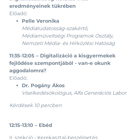
eredményeinek tükrében
Előadó:
Pelle Veronika
Médiatudatosság-szakértő,
Médiaműveltségi Programok Osztály,
Nemzeti Média- és Hírközlési Hatóság
11:35-12:05
–
Digitalizáció a kisgyermekek
fejlődése szempontjából - van-e okunk
aggodalomra?
Előadó:
Dr. Pogány Ákos
Viselkedésökológus, Alfa Generációs Labor
Kérdések 10 percben
12:15-13:10
–
Ebéd
II. szekció - Kerekasztal-beszélgetés