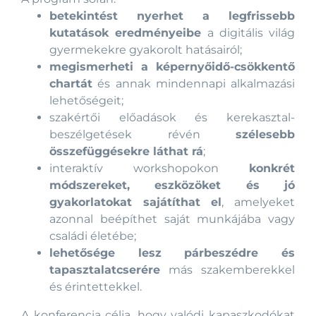
betekintést nyerhet a legfrissebb
kutatások eredményeibe
a digitális világ
gyermekekre gyakorolt hatásairól;
megismerheti a képernyőidő-csökkentő
chartát
és annak mindennapi alkalmazási
lehetőségeit;
szakértői előadások és kerekasztal-
beszélgetések révén
szélesebb
összefüggésekre láthat rá
;
interaktív workshopokon
konkrét
módszereket, eszközöket és jó
gyakorlatokat sajátíthat el
, amelyeket
azonnal beépíthet saját munkájába vagy
családi életébe;
lehetősége lesz párbeszédre és
tapasztalatcserére
más szakemberekkel
és érintettekkel.
A konferencia célja, hogy valódi kapaszkodókat