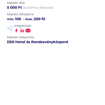
képzés díja
5 000 Ft
(tartalmaz étkezést)
képzés létszáma
100
200 fő
min.
- max.
megosztás
képzés helyszíne
D50 Hotel és Rendezvényközpont