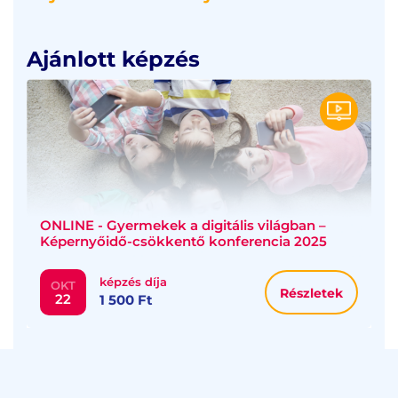
Ajánlott képzés
ONLINE - Gyermekek a digitális világban –
Képernyőidő-csökkentő konferencia 2025
képzés díja
OKT
Részletek
22
1 500 Ft