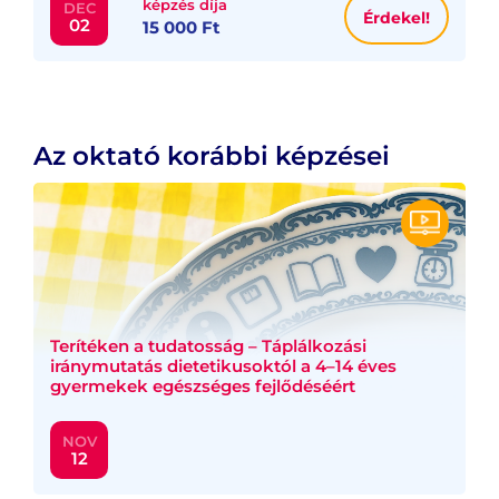
képzés díja
DEC
Érdekel!
02
15 000 Ft
Az oktató korábbi képzései
Terítéken a tudatosság – Táplálkozási
iránymutatás dietetikusoktól a 4–14 éves
gyermekek egészséges fejlődéséért
NOV
12