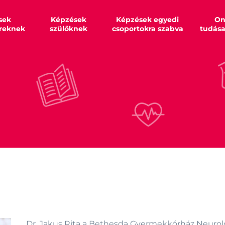
sek
Képzések
Képzések egyedi
On
reknek
szülőknek
csoportokra szabva
tudás
Dr. Jakus Rita a Bethesda Gyermekkórház Neurológ