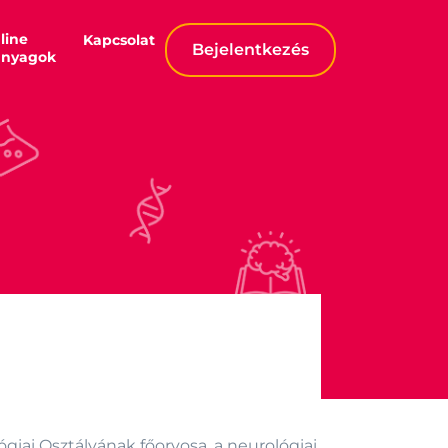
line
Kapcsolat
Bejelentkezés
anyagok
iai Osztályának főorvosa, a neurológiai