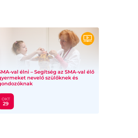
SMA-val élni – Segítség az SMA-val élő
gyermeket nevelő szülőknek és
gondozóknak
OKT
29