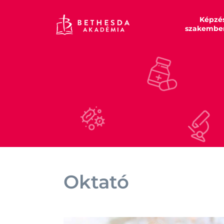
Képzé
szakembe
Oktató