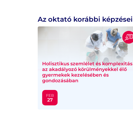
Az oktató korábbi képzései
Holisztikus szemlélet és komplexitás
az akadályozó körülményekkel élő
gyermekek kezelésében és
gondozásában
FEB
27