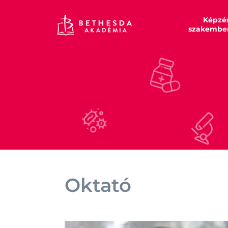
Képzé
szakembe
Oktató