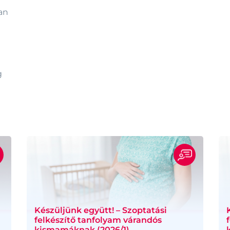
an
g
Készüljünk együtt! – Szoptatási
felkészítő tanfolyam várandós
kismamáknak (2026/1)