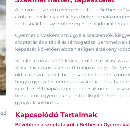
Az orvosi egyetem elvégzése után a Bethesda Gy
azóta is tevékenykedik. Ez a hely számára megtes
fontosnak tart: az emberséges, családbarát légkör
Gyermekorvosként szívügye a csecsemők, kisgy
szoptatás és a táplálás támogatása. Semmelweis
képzését követően ebben az igen érzékeny időszak
Munkája másik különleges területe az állatasszisz
Matyi, hivatásos, kiképzett terápiás kutya. Matyi 
oldja a feszültséget, biztonságérzetet ad és mosoly
hogy a gyógyítás nemcsak szakmai tudás, hanem 
igazi társ. A terápiás kutya nemcsak örömöt vis
hozzájárul a gyermekek testi-lelki jóllétéhez, az ál
gyógyulásukhoz is.
Kapcsolódó Tartalmak
adó
Bővebben a szoptatásról a Bethesda Gyermekk