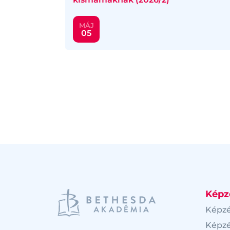
MÁJ
05
Képz
Képz
Képzé