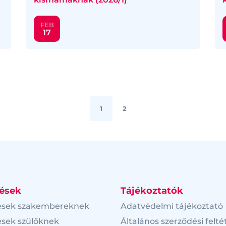
FEB
17
1
2
ések
Tájékoztatók
ések szakembereknek
Adatvédelmi tájékoztató
sek szülőknek
Általános szerződési felté