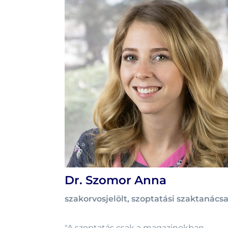
Dr. Szomor Anna
szakorvosjelölt, szoptatási szaktanács
"A szoptatás csak a magazinokban,