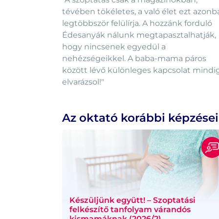
tévében tökéletes, a való élet ezt azonb
legtöbbször felülírja. A hozzánk forduló
Édesanyák nálunk megtapasztalhatják,
hogy nincsenek egyedül a
nehézségeikkel. A baba-mama páros
között lévő különleges kapcsolat mindi
Az oktató korábbi képzései
Készüljünk együtt! – Szoptatási
felkészítő tanfolyam várandós
kismamáknak (2026/2)