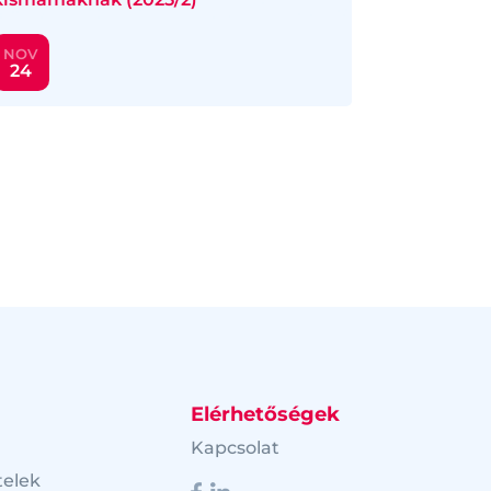
NOV
24
Elérhetőségek
Kapcsolat
telek