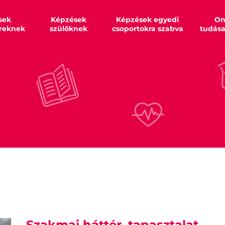
sek
Képzések
Képzések egyedi
On
reknek
szülőknek
csoportokra szabva
tudás
Szakmai háttér, tapasztalat