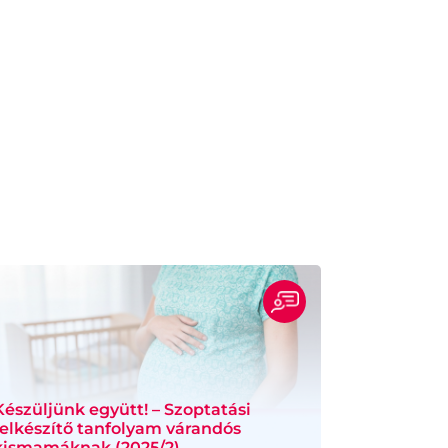
Készüljünk együtt! – Szoptatási
felkészítő tanfolyam várandós
kismamáknak (2025/2)