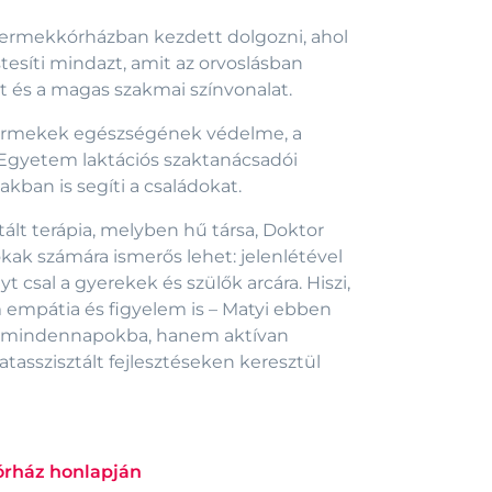
ermekkórházban kezdett dolgozni, ahol
tesíti mindazt, amit az orvoslásban
t és a magas szakmai színvonalat.
ermekek egészségének védelme, a
 Egyetem laktációs szaktanácsadói
ban is segíti a családokat.
tált terápia, melyben hű társa, Doktor
sokak számára ismerős lehet: jelenlétével
t csal a gyerekek és szülők arcára. Hiszi,
empátia és figyelem is – Matyi ebben
z a mindennapokba, hanem aktívan
latasszisztált fejlesztéseken keresztül
órház honlapján