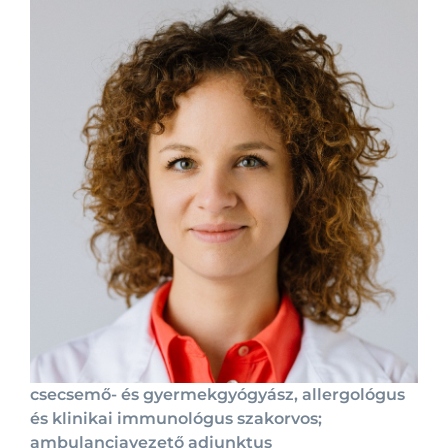
csecsemő- és gyermekgyógyász, allergológus
és klinikai immunológus szakorvos;
ambulanciavezető adjunktus