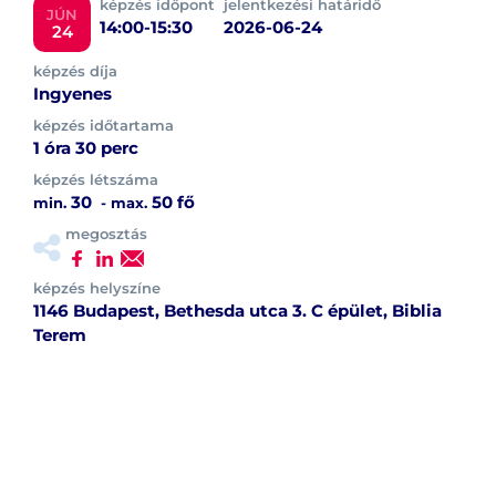
képzés időpont
jelentkezési határidő
JÚN
14:00-15:30
2026-06-24
24
képzés díja
Ingyenes
képzés időtartama
1 óra 30 perc
képzés létszáma
30
50 fő
min.
- max.
megosztás
képzés helyszíne
1146 Budapest, Bethesda utca 3. C épület, Biblia
Terem