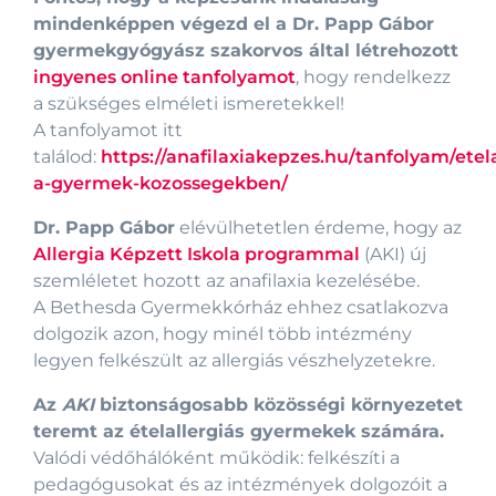
mindenképpen végezd el a Dr. Papp Gábor
gyermekgyógyász szakorvos által létrehozott
ingyenes online tanfolyamot
, hogy rendelkezz
a szükséges elméleti ismeretekkel!
A tanfolyamot itt
találod:
https://anafilaxiakepzes.hu/tanfolyam/etela
a-gyermek-kozossegekben/
Dr. Papp Gábor
elévülhetetlen érdeme, hogy az
Allergia Képzett Iskola programmal
(AKI) új
szemléletet hozott az anafilaxia kezelésébe.
A Bethesda Gyermekkórház ehhez csatlakozva
dolgozik azon, hogy minél több intézmény
legyen felkészült az allergiás vészhelyzetekre.
Az
AKI
biztonságosabb közösségi környezetet
teremt az ételallergiás gyermekek számára.
Valódi védőhálóként működik: felkészíti a
pedagógusokat és az intézmények dolgozóit a