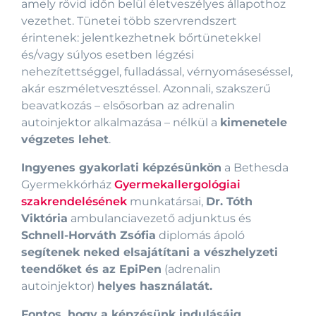
amely rövid időn belül életveszélyes állapothoz
vezethet. Tünetei több szervrendszert
érintenek: jelentkezhetnek bőrtünetekkel
és/vagy súlyos esetben légzési
nehezítettséggel, fulladással, vérnyomáseséssel,
akár eszméletvesztéssel. Azonnali, szakszerű
beavatkozás – elsősorban az adrenalin
autoinjektor alkalmazása – nélkül a
kimenetele
végzetes lehet
.
Ingyenes gyakorlati képzésünkön
a Bethesda
Gyermekkórház
Gyermekallergológiai
szakrendelésének
munkatársai,
Dr. Tóth
Viktória
ambulanciavezető adjunktus és
Schnell-Horváth Zsófia
diplomás ápoló
segítenek neked elsajátítani a vészhelyzeti
teendőket és az EpiPen
(adrenalin
autoinjektor)
helyes használatát.
Fontos, hogy a képzésünk indulásáig