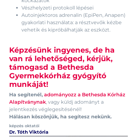
kockázatok
Vészhelyzeti protokoll lépései
Autoinjektoros adrenalin (EpiPen, Anapen)
gyakorlati használata: a résztvevők kézbe
vehetik és kipróbálhatják az eszközt.
Képzésünk ingyenes, de ha
van rá lehetőséged, kérjük,
támogasd a Bethesda
Gyermekkórház gyógyító
munkáját!
Ha segítenél,
adományozz a Bethesda Kórház
Alapítványnak
, vagy küldj adományt a
jelentkezés véglegesítésénél!
Hálásan köszönjük, ha segítesz nekünk.
képzés oktatói
Dr. Tóth Viktória