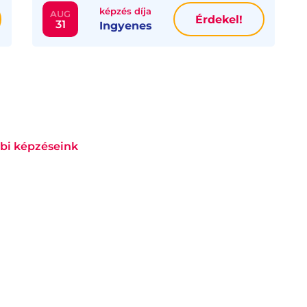
képzés díja
AUG
Érdekel!
31
Ingyenes
bi képzéseink