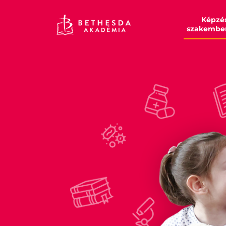
Képzé
szakembe