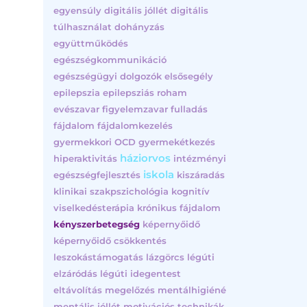
egyensúly
digitális jóllét
digitális
túlhasználat
dohányzás
együttműködés
egészségkommunikáció
egészségügyi dolgozók
elsősegély
epilepszia
epilepsziás roham
evészavar
figyelemzavar
fulladás
fájdalom
fájdalomkezelés
gyermekkori OCD
gyermekétkezés
háziorvos
hiperaktivitás
intézményi
iskola
egészségfejlesztés
kiszáradás
klinikai szakpszichológia
kognitív
viselkedésterápia
krónikus fájdalom
kényszerbetegség
képernyőidő
képernyőidő csökkentés
leszokástámogatás
lázgörcs
légúti
elzáródás
légúti idegentest
eltávolítás
megelőzés
mentálhigiéné
mentális jóllét
motivációs technikák