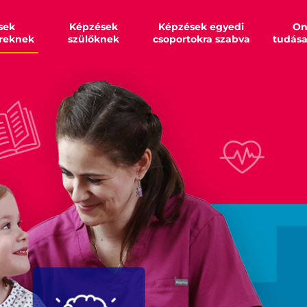
sek
Képzések
Képzések egyedi
On
reknek
szülőknek
csoportokra szabva
tudás