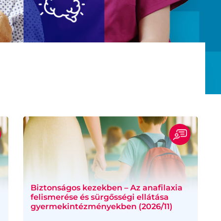
Biztonságos kezekben – Az anafilaxia
felismerése és sürgősségi ellátása
gyermekintézményekben (2026/11)