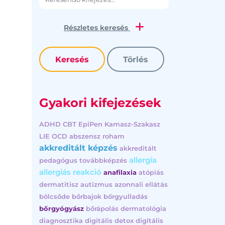
Részletes keresés
Gyakori kifejezések
ADHD
CBT
EpiPen
Kamasz-Szakasz
LIE
OCD
abszensz roham
akkreditált képzés
akkreditált
allergia
pedagógus továbbképzés
allergiás reakció
anafilaxia
atópiás
dermatitisz
autizmus
azonnali ellátás
bölcsőde
bőrbajok
bőrgyulladás
bőrgyógyász
bőrápolás
dermatológia
diagnosztika
digitális detox
digitális