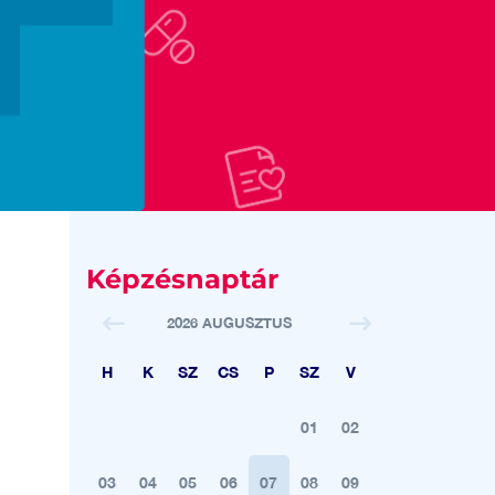
Képzésnaptár
2026 AUGUSZTUS
H
K
SZ
CS
P
SZ
V
01
02
03
04
05
06
07
08
09