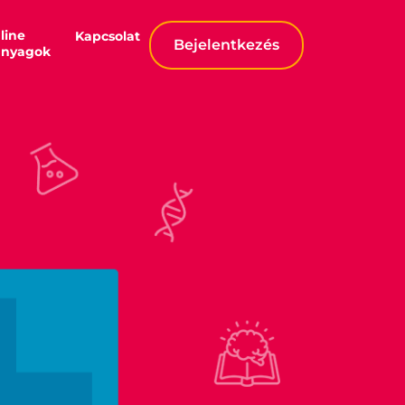
line
Kapcsolat
Bejelentkezés
anyagok