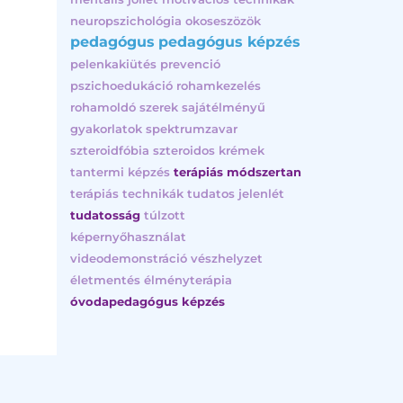
neuropszichológia
okoseszözök
pedagógus
pedagógus képzés
pelenkakiütés
prevenció
pszichoedukáció
rohamkezelés
rohamoldó szerek
sajátélményű
gyakorlatok
spektrumzavar
szteroidfóbia
szteroidos krémek
tantermi képzés
terápiás módszertan
terápiás technikák
tudatos jelenlét
tudatosság
túlzott
képernyőhasználat
videodemonstráció
vészhelyzet
életmentés
élményterápia
óvodapedagógus képzés