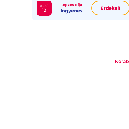
képzés díja
AUG
Érdekel!
12
Ingyenes
Koráb