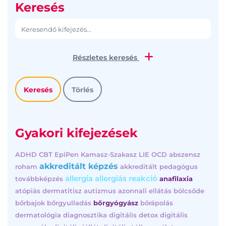
Keresés
Részletes keresés
Gyakori kifejezések
ADHD
CBT
EpiPen
Kamasz-Szakasz
LIE
OCD
abszensz
akkreditált képzés
roham
akkreditált pedagógus
allergia
allergiás reakció
továbbképzés
anafilaxia
atópiás dermatitisz
autizmus
azonnali ellátás
bölcsőde
bőrbajok
bőrgyulladás
bőrgyógyász
bőrápolás
dermatológia
diagnosztika
digitális detox
digitális