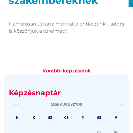
szakembereknek
Hamarosan új tartalmakkal jelentkezünk – addig
is köszönjük a türelmed!
Korábbi képzéseink
Képzésnaptár
2026 AUGUSZTUS
H
K
SZ
CS
P
SZ
V
01
02