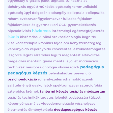
egyensúly
digitális jóllét
digitális túlhasználat
dohányzás
együttműködés
egészségkommunikáció
egészségügyi dolgozók
elsősegély
epilepszia
epilepsziás
roham
evészavar
figyelemzavar
fulladás
fájdalom
fájdalomkezelés
gyermekkori OCD
gyermekétkezés
háziorvos
hiperaktivitás
intézményi egészségfejlesztés
iskola
kiszáradás
klinikai szakpszichológia
kognitív
viselkedésterápia
krónikus fájdalom
kényszerbetegség
képernyőidő
képernyőidő csökkentés
leszokástámogatás
lázgörcs
légúti elzáródás
légúti idegentest eltávolítás
megelőzés
mentálhigiéné
mentális jóllét
motivációs
pedagógus
technikák
neuropszichológia
okoseszözök
pedagógus képzés
pelenkakiütés
prevenció
pszichoedukáció
rohamkezelés
rohamoldó szerek
sajátélményű gyakorlatok
spektrumzavar
szteroidfóbia
szteroidos krémek
tantermi képzés
terápiás módszertan
terápiás technikák
tudatos jelenlét
tudatosság
túlzott
képernyőhasználat
videodemonstráció
vészhelyzet
életmentés
élményterápia
óvodapedagógus képzés