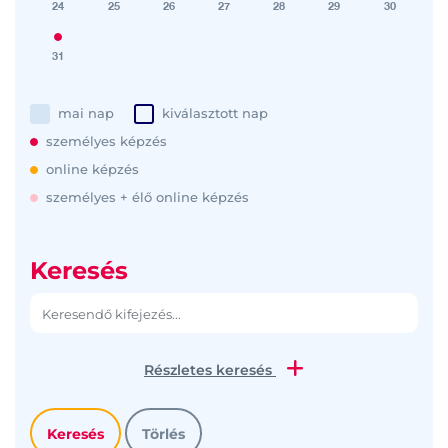
24
25
26
27
28
29
30
31
mai nap
kiválasztott nap
személyes képzés
online képzés
személyes + élő online képzés
Keresés
Részletes keresés