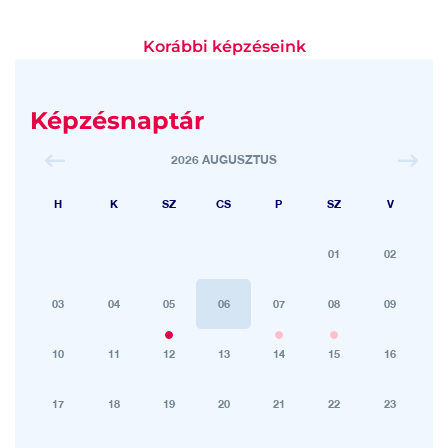
Korábbi képzéseink
Képzésnaptár
2026 AUGUSZTUS
H
K
SZ
CS
P
SZ
V
01
02
03
04
05
06
07
08
09
10
11
12
13
14
15
16
17
18
19
20
21
22
23