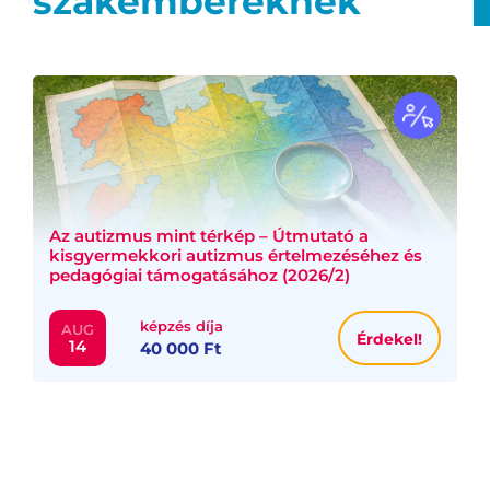
szakembereknek
Az autizmus mint térkép – Útmutató a
kisgyermekkori autizmus értelmezéséhez és
pedagógiai támogatásához (2026/2)
képzés díja
AUG
Érdekel!
14
40 000 Ft