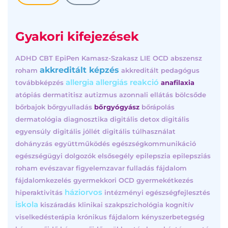
Gyakori kifejezések
ADHD
CBT
EpiPen
Kamasz-Szakasz
LIE
OCD
abszensz
akkreditált képzés
roham
akkreditált pedagógus
allergia
allergiás reakció
továbbképzés
anafilaxia
atópiás dermatitisz
autizmus
azonnali ellátás
bölcsőde
bőrbajok
bőrgyulladás
bőrgyógyász
bőrápolás
dermatológia
diagnosztika
digitális detox
digitális
egyensúly
digitális jóllét
digitális túlhasználat
dohányzás
együttműködés
egészségkommunikáció
egészségügyi dolgozók
elsősegély
epilepszia
epilepsziás
roham
evészavar
figyelemzavar
fulladás
fájdalom
fájdalomkezelés
gyermekkori OCD
gyermekétkezés
háziorvos
hiperaktivitás
intézményi egészségfejlesztés
iskola
kiszáradás
klinikai szakpszichológia
kognitív
viselkedésterápia
krónikus fájdalom
kényszerbetegség