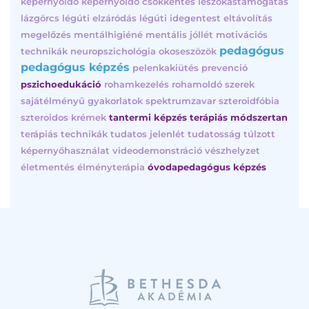
képernyőidő
képernyőidő csökkentés
leszokástámogatás
lázgörcs
légúti elzáródás
légúti idegentest eltávolítás
megelőzés
mentálhigiéné
mentális jóllét
motivációs
pedagógus
technikák
neuropszichológia
okoseszözök
pedagógus képzés
pelenkakiütés
prevenció
pszichoedukáció
rohamkezelés
rohamoldó szerek
sajátélményű gyakorlatok
spektrumzavar
szteroidfóbia
szteroidos krémek
tantermi képzés
terápiás módszertan
terápiás technikák
tudatos jelenlét
tudatosság
túlzott
képernyőhasználat
videodemonstráció
vészhelyzet
életmentés
élményterápia
óvodapedagógus képzés