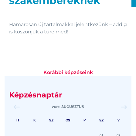
szakembereknek
Hamarosan új tartalmakkal jelentkezünk – addig
is köszönjük a türelmed!
Korábbi képzéseink
Képzésnaptár
2026 AUGUSZTUS
H
K
SZ
CS
P
SZ
V
01
02