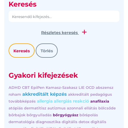
Keresés
Részletes keresés
Gyakori kifejezések
ADHD
CBT
EpiPen
Kamasz-Szakasz
LIE
OCD
abszensz
akkreditált képzés
roham
akkreditált pedagógus
allergia
allergiás reakció
továbbképzés
anafilaxia
atópiás dermatitisz
autizmus
azonnali ellátás
bölcsőde
bőrbajok
bőrgyulladás
bőrgyógyász
bőrápolás
dermatológia
diagnosztika
digitális detox
digitális