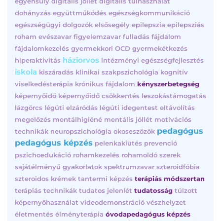
egyensúly
digitális jóllét
digitális túlhasználat
dohányzás
együttműködés
egészségkommunikáció
egészségügyi dolgozók
elsősegély
epilepszia
epilepsziás
roham
evészavar
figyelemzavar
fulladás
fájdalom
fájdalomkezelés
gyermekkori OCD
gyermekétkezés
háziorvos
hiperaktivitás
intézményi egészségfejlesztés
iskola
kiszáradás
klinikai szakpszichológia
kognitív
viselkedésterápia
krónikus fájdalom
kényszerbetegség
képernyőidő
képernyőidő csökkentés
leszokástámogatás
lázgörcs
légúti elzáródás
légúti idegentest eltávolítás
megelőzés
mentálhigiéné
mentális jóllét
motivációs
pedagógus
technikák
neuropszichológia
okoseszözök
pedagógus képzés
pelenkakiütés
prevenció
pszichoedukáció
rohamkezelés
rohamoldó szerek
sajátélményű gyakorlatok
spektrumzavar
szteroidfóbia
szteroidos krémek
tantermi képzés
terápiás módszertan
terápiás technikák
tudatos jelenlét
tudatosság
túlzott
képernyőhasználat
videodemonstráció
vészhelyzet
életmentés
élményterápia
óvodapedagógus képzés