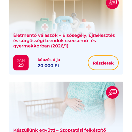
Életmentő válaszok – Elsősegély, újraélesztés
és sürgősségi teendők csecsemő- és
gyermekkorban (2026/1)
képzés díja
JAN
Részletek
29
20 000 Ft
Készüljünk együtt! – Szoptatási felkészítő