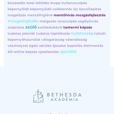
kiszáradás
korai kötődés
krupp
kullancscsípés
képernyőidő
képernyőidő csökkentés
láz
lázcsillapítás
megelőzés
mentálhigiéné
mentőhívás
mozgásfejlesztés
mozgásfejlődés
mérgezés
rovarcsípés
segélyhívás
szülő
szoptatás
szülőedukáció
tantermi képzés
tudatosság
tudatos jelenlét
tudatos táplálkozás
túlzott
képernyőhasználat
válogatósság
várandósság
vészhelyzet
égési sérülés
éjszakai bepisilés
életmentés
újszülött
élő online képzés
újraélesztés