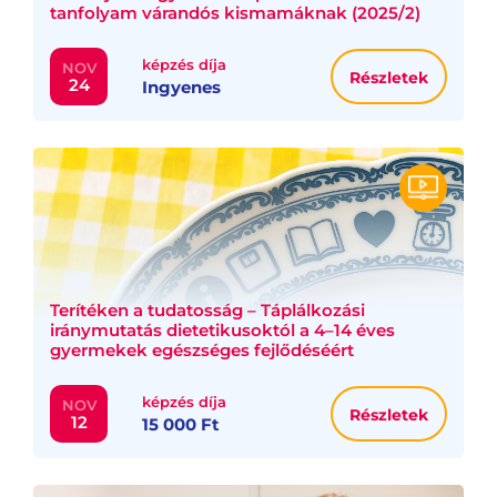
tanfolyam várandós kismamáknak (2025/2)
képzés díja
NOV
Részletek
24
Ingyenes
Terítéken a tudatosság – Táplálkozási
iránymutatás dietetikusoktól a 4–14 éves
gyermekek egészséges fejlődéséért
képzés díja
NOV
Részletek
12
15 000 Ft