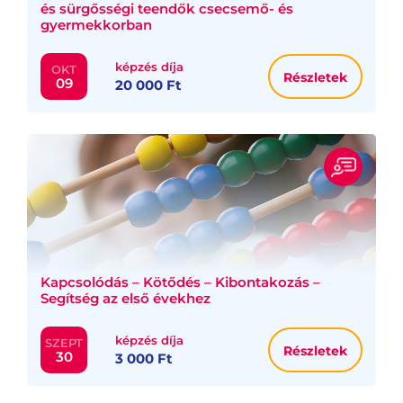
és sürgősségi teendők csecsemő- és
gyermekkorban
képzés díja
OKT
Részletek
09
20 000 Ft
Kapcsolódás – Kötődés – Kibontakozás –
Segítség az első évekhez
képzés díja
SZEPT
Részletek
30
3 000 Ft