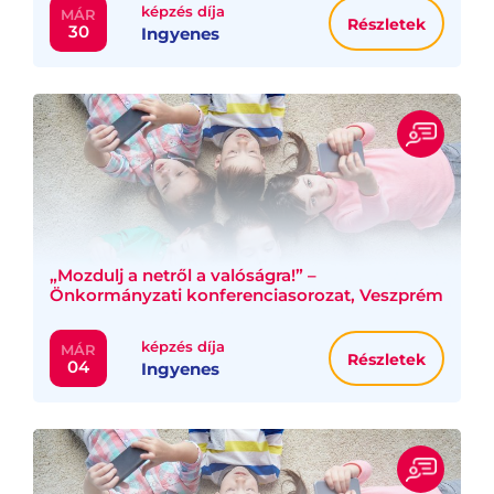
képzés díja
MÁR
Részletek
30
Ingyenes
„Mozdulj a netről a valóságra!” –
Önkormányzati konferenciasorozat, Veszprém
képzés díja
MÁR
Részletek
04
Ingyenes