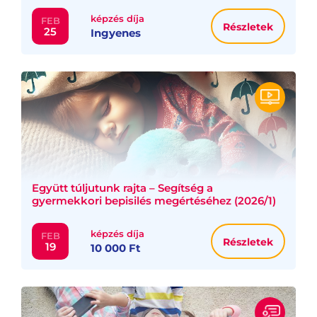
képzés díja
FEB
Részletek
25
Ingyenes
Együtt túljutunk rajta – Segítség a
gyermekkori bepisilés megértéséhez (2026/1)
képzés díja
FEB
Részletek
19
10 000 Ft