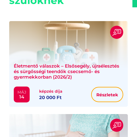
szülőknek
Életmentő válaszok – Elsősegély, újraélesztés
és sürgősségi teendők csecsemő- és
gyermekkorban (2026/2)
képzés díja
MÁJ
Részletek
14
20 000 Ft