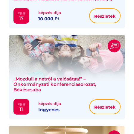
képzés díja
FEB
Részletek
17
10 000 Ft
„Mozdulj a netről a valóságra!” –
Önkormányzati konferenciasorozat,
Békéscsaba
képzés díja
FEB
Részletek
11
Ingyenes