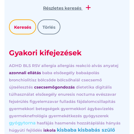
Részletes keresés
Gyakori kifejezések
ADHD
BLS
RSV
allergia
allergiás reakció
alvás
anyatej
azonnali ellátás
baba elsősegély
babaápolás
bronchiolitisz
bölcsőde
bölcsőhalál
csecsemő
újraélesztés
csecsemőgondozás
dietetika
digitális
túlhasználat
elsősegély
enuresis nocturna
evészavar
fejsérülés
figyelemzavar
fulladás
fájdalomcsillapítás
gyermekkori betegségek
gyermekkori ágybavizelés
gyermeknefrológia
gyermekétkezés
gyógyszerek
gyógytorna
hasfájás
hasmenés
hozzátáplálás
hányás
kisbaba
kisbabás szülő
húgyúti fejlődés
iskola