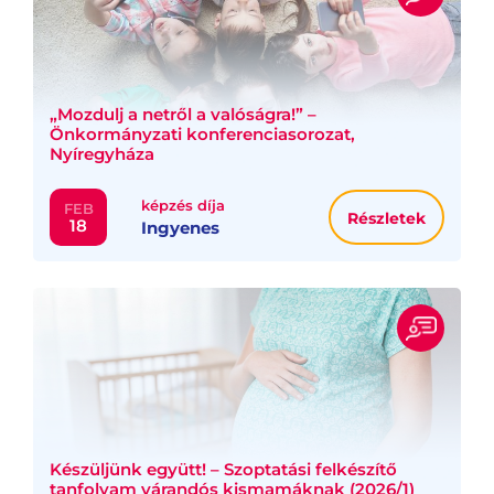
„Mozdulj a netről a valóságra!” –
Önkormányzati konferenciasorozat,
Nyíregyháza
képzés díja
FEB
Részletek
18
Ingyenes
Készüljünk együtt! – Szoptatási felkészítő
tanfolyam várandós kismamáknak (2026/1)