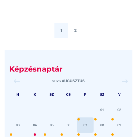
1
2
Képzésnaptár
2026 AUGUSZTUS
H
K
SZ
CS
P
SZ
V
01
02
03
04
05
06
07
08
09