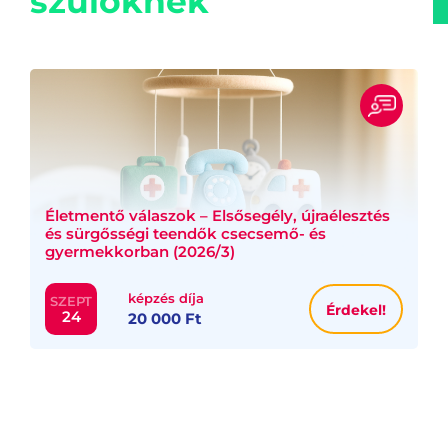
szülőknek
Életmentő válaszok – Elsősegély, újraélesztés
és sürgősségi teendők csecsemő- és
gyermekkorban (2026/3)
képzés díja
SZEPT
Érdekel!
24
20 000 Ft