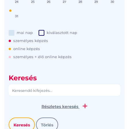
24
25
26
27
28
29
30
31
mai nap
kiválasztott nap
személyes képzés
online képzés
személyes + élő online képzés
Keresés
Részletes keresés