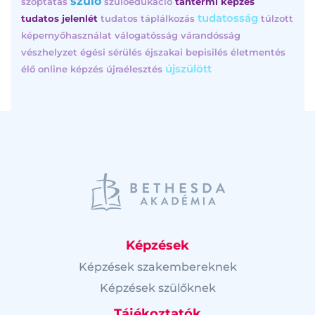
szülő
szoptatás
szülőedukáció
tantermi képzés
tudatosság
tudatos jelenlét
tudatos táplálkozás
túlzott
képernyőhasználat
válogatósság
várandósság
vészhelyzet
égési sérülés
éjszakai bepisilés
életmentés
újszülött
élő online képzés
újraélesztés
Képzések
Képzések szakembereknek
Képzések szülőknek
Tájékoztatók