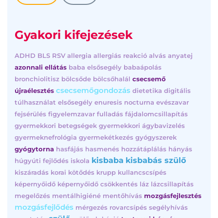
Gyakori kifejezések
ADHD
BLS
RSV
allergia
allergiás reakció
alvás
anyatej
azonnali ellátás
baba elsősegély
babaápolás
bronchiolitisz
bölcsőde
bölcsőhalál
csecsemő
csecsemőgondozás
újraélesztés
dietetika
digitális
túlhasználat
elsősegély
enuresis nocturna
evészavar
fejsérülés
figyelemzavar
fulladás
fájdalomcsillapítás
gyermekkori betegségek
gyermekkori ágybavizelés
gyermeknefrológia
gyermekétkezés
gyógyszerek
gyógytorna
hasfájás
hasmenés
hozzátáplálás
hányás
kisbaba
kisbabás szülő
húgyúti fejlődés
iskola
kiszáradás
korai kötődés
krupp
kullancscsípés
képernyőidő
képernyőidő csökkentés
láz
lázcsillapítás
megelőzés
mentálhigiéné
mentőhívás
mozgásfejlesztés
mozgásfejlődés
mérgezés
rovarcsípés
segélyhívás