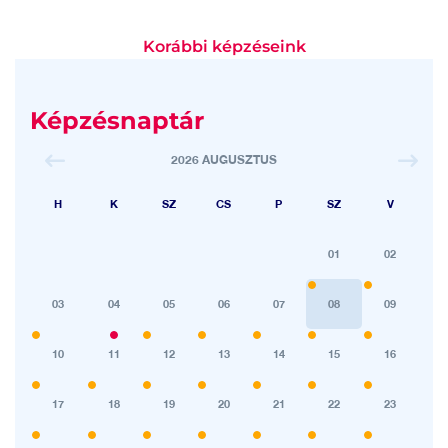
Korábbi képzéseink
Képzésnaptár
2026 AUGUSZTUS
H
K
SZ
CS
P
SZ
V
01
02
03
04
05
06
07
08
09
10
11
12
13
14
15
16
17
18
19
20
21
22
23