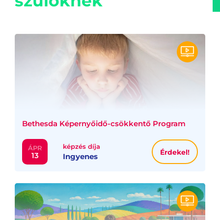
szülőknek
Bethesda Képernyőidő-csökkentő Program
képzés díja
ÁPR
Érdekel!
13
Ingyenes