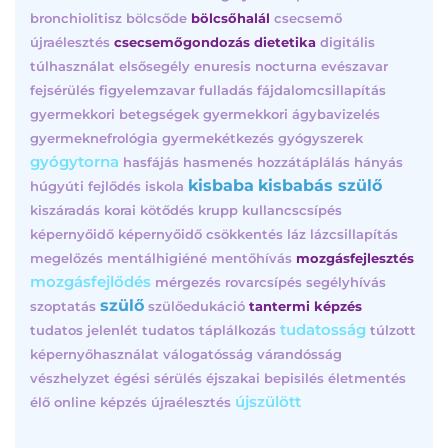
bronchiolitisz
bölcsőde
bölcsőhalál
csecsemő
újraélesztés
csecsemőgondozás
dietetika
digitális
túlhasználat
elsősegély
enuresis nocturna
evészavar
fejsérülés
figyelemzavar
fulladás
fájdalomcsillapítás
gyermekkori betegségek
gyermekkori ágybavizelés
gyermeknefrológia
gyermekétkezés
gyógyszerek
gyógytorna
hasfájás
hasmenés
hozzátáplálás
hányás
kisbaba
kisbabás szülő
húgyúti fejlődés
iskola
kiszáradás
korai kötődés
krupp
kullancscsípés
képernyőidő
képernyőidő csökkentés
láz
lázcsillapítás
megelőzés
mentálhigiéné
mentőhívás
mozgásfejlesztés
mozgásfejlődés
mérgezés
rovarcsípés
segélyhívás
szülő
szoptatás
szülőedukáció
tantermi képzés
tudatosság
tudatos jelenlét
tudatos táplálkozás
túlzott
képernyőhasználat
válogatósság
várandósság
vészhelyzet
égési sérülés
éjszakai bepisilés
életmentés
újszülött
élő online képzés
újraélesztés