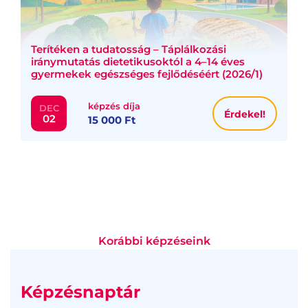
Terítéken a tudatosság – Táplálkozási
iránymutatás dietetikusoktól a 4–14 éves
gyermekek egészséges fejlődéséért (2026/1)
képzés díja
DEC
Érdekel!
02
15 000 Ft
Korábbi képzéseink
Képzésnaptár