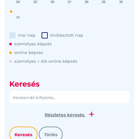
24
25
26
27
28
29
30
31
mai nap
kiválasztott nap
személyes képzés
online képzés
személyes + élő online képzés
Keresés
Részletes keresés