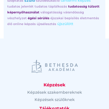
szülő
tantermi képzés
szoptatás
szülőedukáció
tudatos jelenlét
tudatos táplálkozás
tudatosság
túlzott
képernyőhasználat
válogatósság
várandósság
vészhelyzet
égési sérülés
éjszakai bepisilés
életmentés
újszülött
élő online képzés
újraélesztés
Képzések
Képzések szakembereknek
Képzések szülőknek
Tájékoztatók