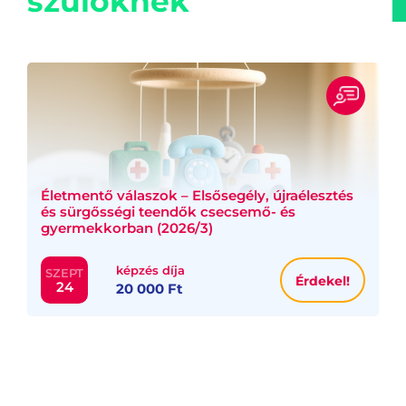
szülőknek
Életmentő válaszok – Elsősegély, újraélesztés
és sürgősségi teendők csecsemő- és
gyermekkorban (2026/3)
képzés díja
SZEPT
Érdekel!
24
20 000 Ft