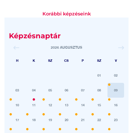
Korábbi képzéseink
Képzésnaptár
2026 AUGUSZTUS
H
K
SZ
CS
P
SZ
V
01
02
03
04
05
06
07
08
09
10
11
12
13
14
15
16
17
18
19
20
21
22
23