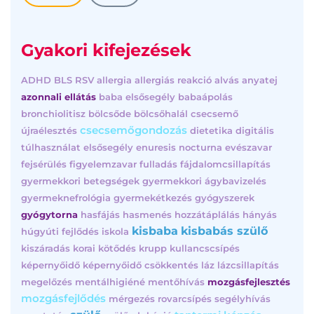
Gyakori kifejezések
ADHD
BLS
RSV
allergia
allergiás reakció
alvás
anyatej
azonnali ellátás
baba elsősegély
babaápolás
bronchiolitisz
bölcsőde
bölcsőhalál
csecsemő
csecsemőgondozás
újraélesztés
dietetika
digitális
túlhasználat
elsősegély
enuresis nocturna
evészavar
fejsérülés
figyelemzavar
fulladás
fájdalomcsillapítás
gyermekkori betegségek
gyermekkori ágybavizelés
gyermeknefrológia
gyermekétkezés
gyógyszerek
gyógytorna
hasfájás
hasmenés
hozzátáplálás
hányás
kisbaba
kisbabás szülő
húgyúti fejlődés
iskola
kiszáradás
korai kötődés
krupp
kullancscsípés
képernyőidő
képernyőidő csökkentés
láz
lázcsillapítás
megelőzés
mentálhigiéné
mentőhívás
mozgásfejlesztés
mozgásfejlődés
mérgezés
rovarcsípés
segélyhívás