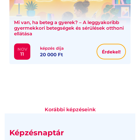
Mi van, ha beteg a gyerek? – A leggyakoribb
gyermekkori betegségek és sérülések otthoni
ellátása
képzés díja
NOV
Érdekel!
11
20 000 Ft
Korábbi képzéseink
Képzésnaptár