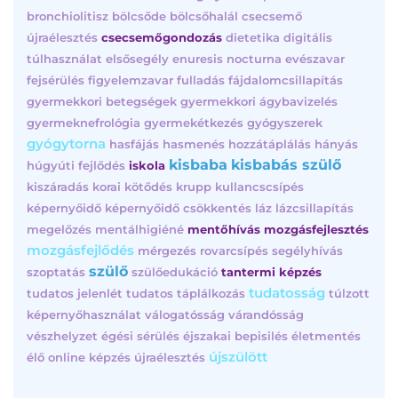
bronchiolitisz
bölcsőde
bölcsőhalál
csecsemő
újraélesztés
csecsemőgondozás
dietetika
digitális
túlhasználat
elsősegély
enuresis nocturna
evészavar
fejsérülés
figyelemzavar
fulladás
fájdalomcsillapítás
gyermekkori betegségek
gyermekkori ágybavizelés
gyermeknefrológia
gyermekétkezés
gyógyszerek
gyógytorna
hasfájás
hasmenés
hozzátáplálás
hányás
kisbaba
kisbabás szülő
húgyúti fejlődés
iskola
kiszáradás
korai kötődés
krupp
kullancscsípés
képernyőidő
képernyőidő csökkentés
láz
lázcsillapítás
megelőzés
mentálhigiéné
mentőhívás
mozgásfejlesztés
mozgásfejlődés
mérgezés
rovarcsípés
segélyhívás
szülő
szoptatás
szülőedukáció
tantermi képzés
tudatosság
tudatos jelenlét
tudatos táplálkozás
túlzott
képernyőhasználat
válogatósság
várandósság
vészhelyzet
égési sérülés
éjszakai bepisilés
életmentés
újszülött
élő online képzés
újraélesztés