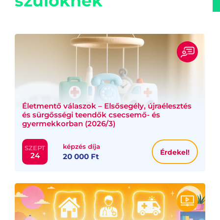
szülőknek
Életmentő válaszok – Elsősegély, újraélesztés
és sürgősségi teendők csecsemő- és
gyermekkorban (2026/3)
képzés díja
SZEPT
Érdekel!
24
20 000 Ft